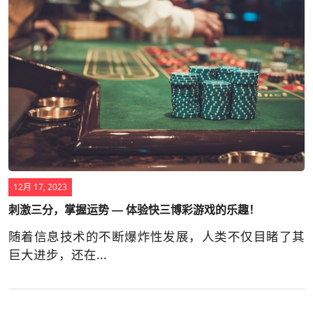
12月 17, 2023
刺激三分，掌握运势 — 体验快三博彩游戏的乐趣！
随着信息技术的不断爆炸性发展，人类不仅目睹了其
巨大进步，还在...