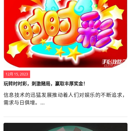
12月 15, 2023
玩转时时彩，刺激赌局，赢取丰厚奖金！
信息技术的迅猛发展推动着人们对娱乐的不断追求，
需求与日俱增。...