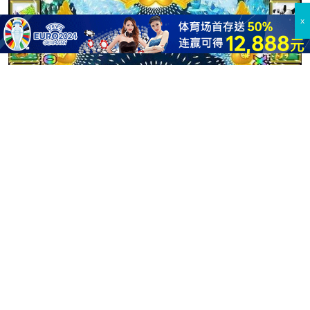
12月 10, 2023
给你介绍新款火爆老虎机游戏-金鲨银鲨，不可错过！
老虎机游戏对于博彩玩家们可能非常熟悉了，这也是
博彩世界最受欢...