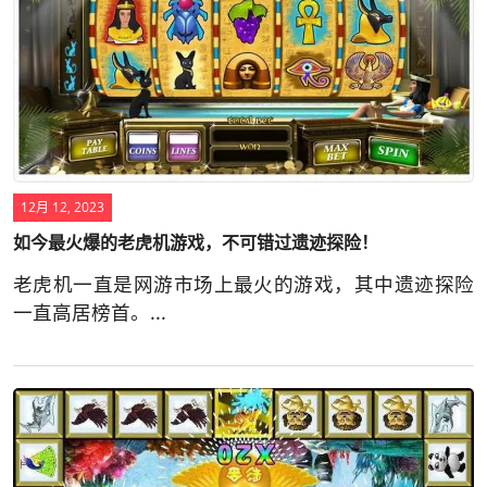
12月 12, 2023
如今最火爆的老虎机游戏，不可错过遗迹探险！
老虎机一直是网游市场上最火的游戏，其中遗迹探险
一直高居榜首。...