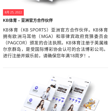
8月 25, 2022
KB体育 – 亚洲官方合作伙伴
KB体育（KB SPORTS）亚洲官方合作伙伴。KB体育
拥有欧洲马耳他（MGA）和菲律宾政府竞猜委员会
（PAGCOR）颁发的合法执照。KB体育注册于英属维
尔京群岛，是受国际博彩协会认可的合法博彩公司。
进行注册并娱乐前，请确保您年满18周岁！。