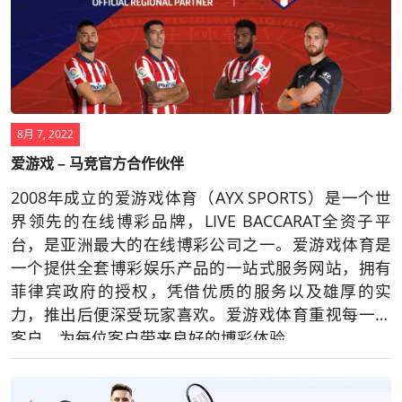
8月 7, 2022
爱游戏 – 马竞官方合作伙伴
2008年成立的爱游戏体育（AYX SPORTS）是一个世
界领先的在线博彩品牌，LIVE BACCARAT全资子平
台，是亚洲最大的在线博彩公司之一。爱游戏体育是
一个提供全套博彩娱乐产品的一站式服务网站，拥有
菲律宾政府的授权，凭借优质的服务以及雄厚的实
力，推出后便深受玩家喜欢。爱游戏体育重视每一位
客户，为每位客户带来良好的博彩体验。