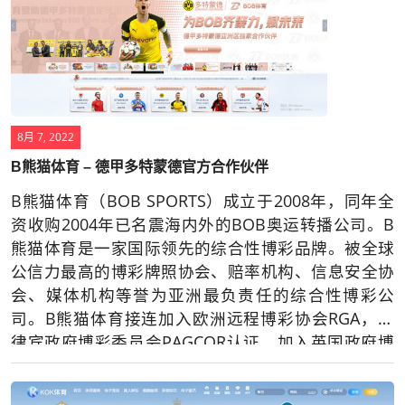
8月 7, 2022
B熊猫体育 – 德甲多特蒙德官方合作伙伴
B熊猫体育（BOB SPORTS）成立于2008年，同年全
资收购2004年已名震海内外的BOB奥运转播公司。B
熊猫体育是一家国际领先的综合性博彩品牌。被全球
公信力最高的博彩牌照协会、赔率机构、信息安全协
会、媒体机构等誉为亚洲最负责任的综合性博彩公
司。B熊猫体育接连加入欧洲远程博彩协会RGA，菲
律宾政府博彩委员会PAGCOR认证，加入英国政府博
彩协会获得英属维尔京群岛（BAJIEI）执照认证，加
入BMM Internation(BMM 国际) 国际博彩检测协会；